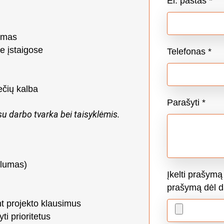
El. paštas
*
vimas
e įstaigose
Telefonas
*
ečių kalba
Parašyti
*
su darbo tvarka bei taisyklėmis.
alumas)
Įkelti prašymą
prašymą dėl 
nt projekto klausimus
ti prioritetus