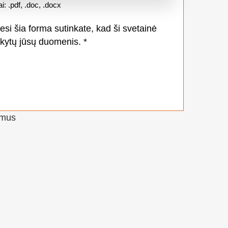
ai: .pdf, .doc, .docx
i šia forma sutinkate, kad ši svetainė
rkytų jūsų duomenis.
*
ymus