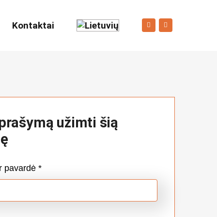
Kontaktai
 prašymą užimti šią
bę
ir pavardė
*