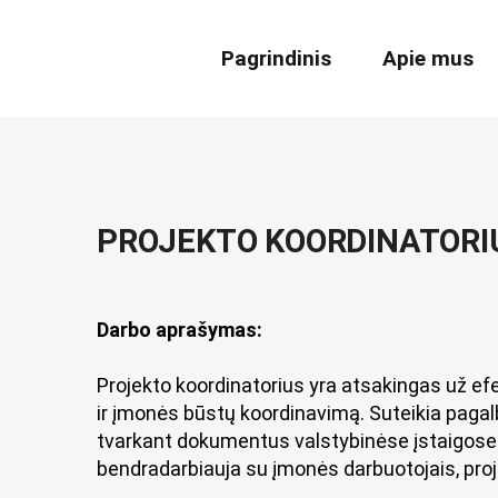
Pagrindinis
Apie mus
PROJEKTO KOORDI
PROJEKTO KOORDINATORIU
Darbo aprašymas:
Projekto koordinatorius yra atsakingas už ef
ir įmonės būstų koordinavimą. Suteikia pag
tvarkant dokumentus valstybinėse įstaigose. 
bendradarbiauja su įmonės darbuotojais, proje