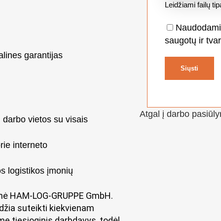
Leidžiami failų tip
Naudodamies
saugotų ir tva
alines garantijas
Atgal į darbo pasiūl
 darbo vietos su visais
ie interneto
s logistikos įmonių
 įmonė HAM-LOG-GRUPPE GmbH.
džia suteikti kiekvienam
me tiesioginis darbdavys, todėl