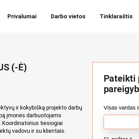
Privalumai
Darbo vietos
Tinklaraštis
NATORIUS (-Ė)
S (-Ė)
Pateikti
pareigy
ektyvų ir kokybišką projekto darbų
Visas vardas 
albą įmonės darbuotojams
Koordinatorius tiesiogiai
ktų vadovu ir su klientais.