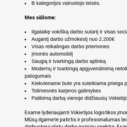
B kategorijos vairuotojo teisės.
Mes siūlome:
Ilgalaikę vokišką darbo sutartį ir visas soci
Augantį darbo užmokestį nuo 2.200€
Visas reikalingas darbo priemones
Įmonės automobilį
Saugią ir tvarkingą darbo aplinką
Modernų ir tvarkingą apgyvendinimą netoli
patogumais
Kiekviename bute yra suteikiama prieiga pr
Tolimesnės karjeros galimybes
Patikimą darbą vienoje didžiausių Vokietijo
Esame lyderiaujanti Vokietijos logistikos
Mūsų ilgametė patirtis ir profesionalumas lei
darbuotojui platų darbo pozicijų spektrą. Esa